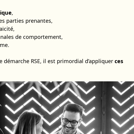
hique
,
es parties prenantes,
aïcité,
ionales de comportement,
mme.
ne démarche RSE, il est primordial d’appliquer
ces