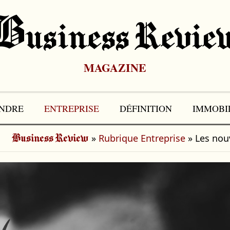
B
Usiness Revie
MAGAZINE
NDRE
ENTREPRISE
DÉFINITION
IMMOBI
»
Rubrique Entreprise
»
Les nouv
Business Review