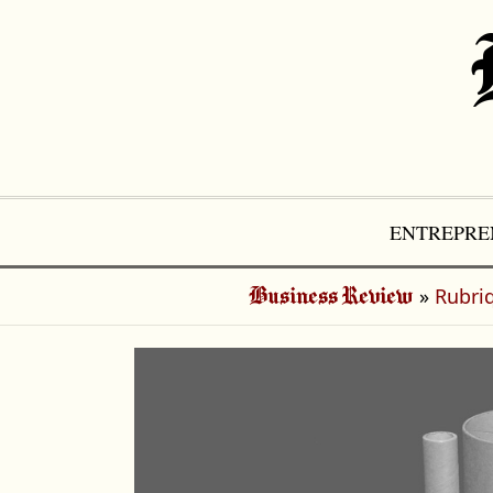
Aller
au
contenu
ENTREPRE
»
Rubri
Business Review