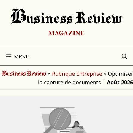
Aller
au
B
Usiness Review
contenu
MAGAZINE
MENU
»
Rubrique Entreprise
»
Optimiser
Business Review
la capture de documents
|
Août 2026