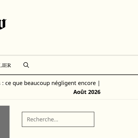
w
LIER
s : ce que beaucoup négligent encore
|
Août 2026
Rechercher :