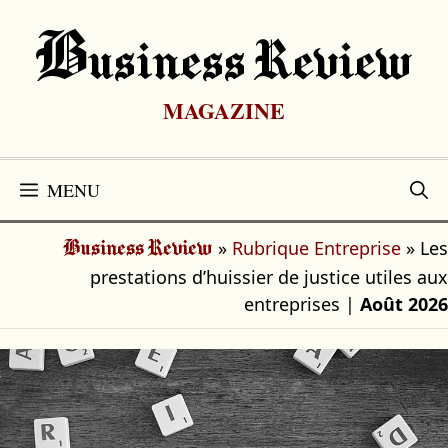
Aller
au
B
Usiness Review
contenu
MAGAZINE
MENU
»
Rubrique Entreprise
»
Les
Business Review
prestations d’huissier de justice utiles aux
entreprises
|
Août 2026