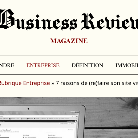
B
Usiness Revie
MAGAZINE
NDRE
ENTREPRISE
DÉFINITION
IMMOBI
Rubrique Entreprise
»
7 raisons de (re)faire son site v