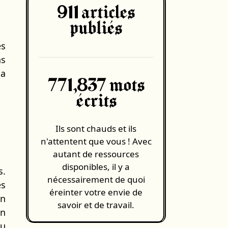
911
articles
publiés
es
ns
sa
771,837 mots
écrits
Ils sont chauds et ils
n'attentent que vous ! Avec
autant de ressources
disponibles, il y a
s.
nécessairement de quoi
es
éreinter votre envie de
en
savoir et de travail.
un
du