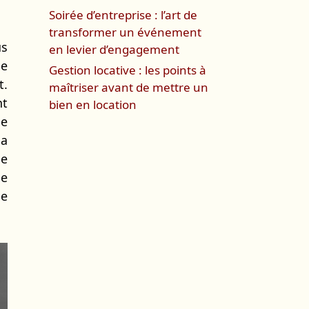
Soirée d’entreprise : l’art de
transformer un événement
us
en levier d’engagement
de
Gestion locative : les points à
t.
maîtriser avant de mettre un
nt
bien en location
le
la
de
le
se