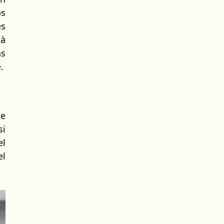
ps
es
 à
ns
.
te
si
el
el