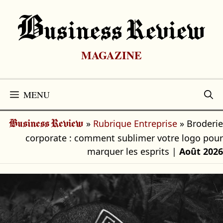
Aller
au
B
Usiness Review
contenu
MAGAZINE
MENU
»
Rubrique Entreprise
»
Broderie
Business Review
corporate : comment sublimer votre logo pour
marquer les esprits
|
Août 2026