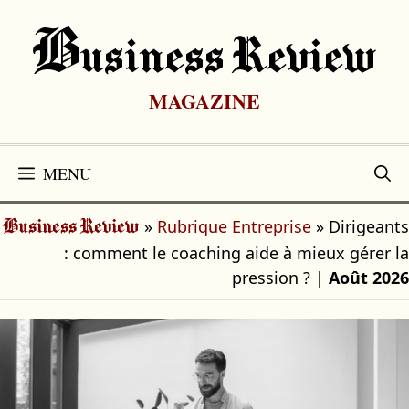
Aller
au
B
Usiness Review
contenu
MAGAZINE
MENU
»
Rubrique Entreprise
»
Dirigeants
Business Review
: comment le coaching aide à mieux gérer la
pression ?
|
Août 2026