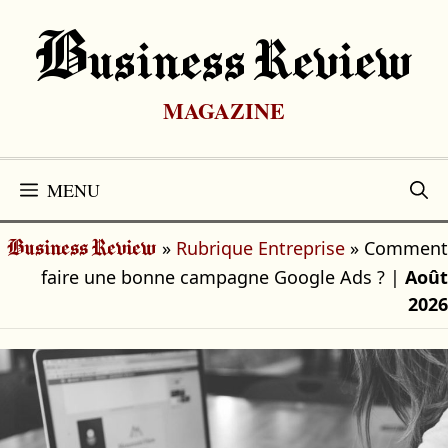
Aller
au
B
Usiness Review
contenu
MAGAZINE
MENU
»
Rubrique Entreprise
»
Comment
Business Review
faire une bonne campagne Google Ads ?
|
Août
2026