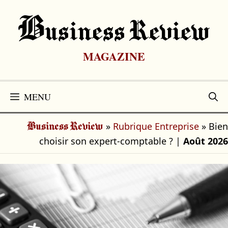
Aller
au
B
Usiness Review
contenu
MAGAZINE
MENU
»
Rubrique Entreprise
»
Bien
Business Review
choisir son expert-comptable ?
|
Août 2026