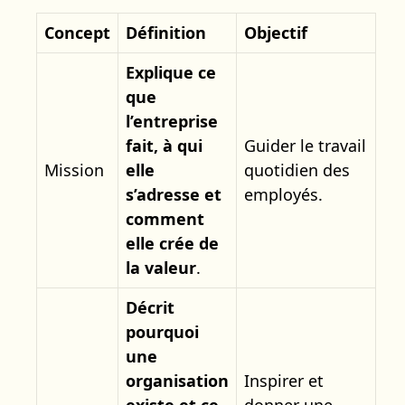
Concept
Définition
Objectif
Explique ce
que
l’entreprise
fait, à qui
Guider le travail
Mission
elle
quotidien des
s’adresse et
employés.
comment
elle crée de
la valeur
.
Décrit
pourquoi
une
organisation
Inspirer et
existe et ce
donner une