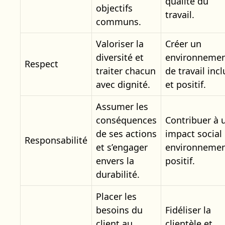
qualité du
objectifs
travail.
communs.
Valoriser la
Créer un
diversité et
environneme
Respect
traiter chacun
de travail incl
avec dignité.
et positif.
Assumer les
conséquences
Contribuer à 
de ses actions
impact social 
Responsabilité
et s’engager
environnemen
envers la
positif.
durabilité.
Placer les
besoins du
Fidéliser la
client au
clientèle et