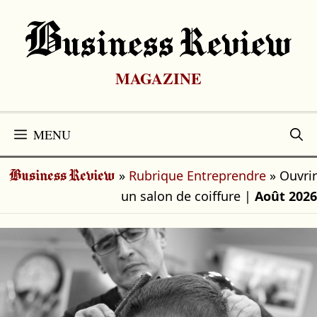
Aller
au
B
Usiness Review
contenu
MAGAZINE
MENU
»
Rubrique Entreprendre
»
Ouvrir
Business Review
un salon de coiffure
|
Août 2026