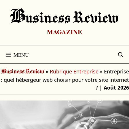
Aller
au
B
Usiness Review
contenu
MAGAZINE
MENU
»
Rubrique Entreprise
»
Entreprise
Business Review
: quel hébergeur web choisir pour votre site internet
?
|
Août 2026