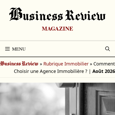
Aller
au
B
Usiness Review
contenu
MAGAZINE
MENU
»
Rubrique Immobilier
»
Comment
Business Review
Choisir une Agence Immobilière ?
|
Août 2026