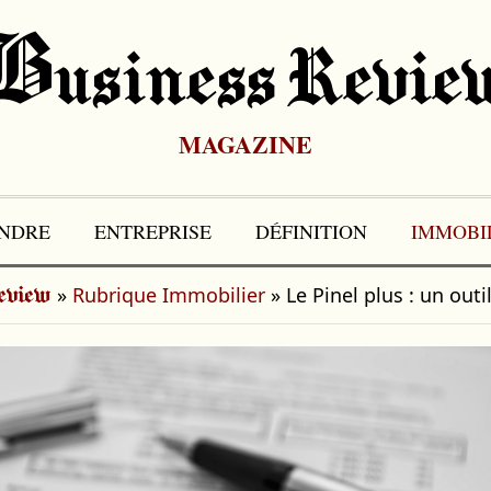
B
Usiness Revie
MAGAZINE
NDRE
ENTREPRISE
DÉFINITION
IMMOBI
»
Rubrique Immobilier
»
Le Pinel plus : un outi
eview