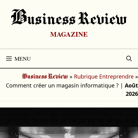
Aller
au
B
Usiness Review
contenu
MAGAZINE
MENU
»
Rubrique Entreprendre
»
Business Review
Comment créer un magasin informatique ?
|
Août
2026