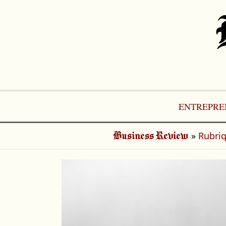
Aller
au
contenu
ENTREPRE
»
Rubri
Business Review