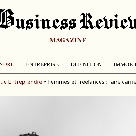
B
Usiness Revie
MAGAZINE
NDRE
ENTREPRISE
DÉFINITION
IMMOBI
que Entreprendre
»
Femmes et freelances : faire carr