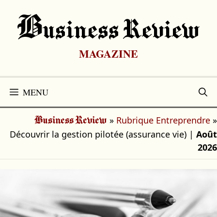
Aller
au
B
Usiness Review
contenu
MAGAZINE
MENU
»
Rubrique Entreprendre
»
Business Review
Découvrir la gestion pilotée (assurance vie)
|
Août
2026