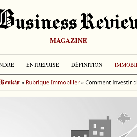
B
Usiness Revie
MAGAZINE
NDRE
ENTREPRISE
DÉFINITION
IMMOBI
»
Rubrique Immobilier
»
Comment investir da
 Review