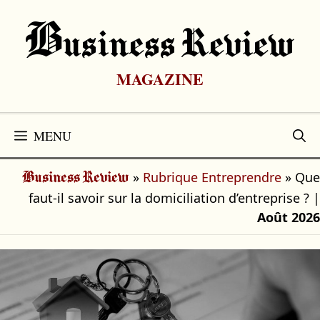
Aller
au
B
Usiness Review
contenu
MAGAZINE
MENU
»
Rubrique Entreprendre
»
Que
Business Review
faut-il savoir sur la domiciliation d’entreprise ?
|
Août 2026