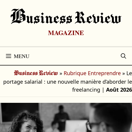
Aller
au
B
Usiness Review
contenu
MAGAZINE
MENU
»
Rubrique Entreprendre
»
Le
Business Review
portage salarial : une nouvelle manière d’aborder le
freelancing
|
Août 2026