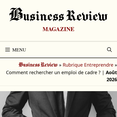
Aller
au
B
Usiness Review
contenu
MAGAZINE
MENU
»
Rubrique Entreprendre
»
Business Review
Comment rechercher un emploi de cadre ?
|
Août
2026