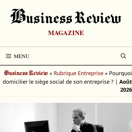
Aller
au
B
Usiness Review
contenu
MAGAZINE
MENU
»
Rubrique Entreprise
»
Pourquoi
Business Review
domicilier le siège social de son entreprise ?
|
Août
2026