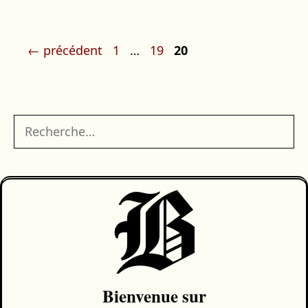
Navigation
Page
Page
Page
←
précédent
1
…
19
20
des
articles
Rechercher :
B
Bienvenue sur