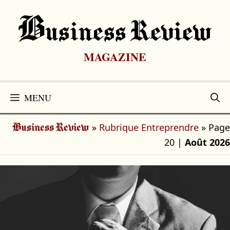
Aller
au
B
Usiness Review
contenu
MAGAZINE
MENU
»
Rubrique Entreprendre
»
Page
Business Review
20
|
Août 2026