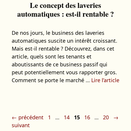
Le concept des laveries
automatiques : est-il rentable ?
De nos jours, le business des laveries
automatiques suscite un intérêt croissant.
Mais est-il rentable ? Découvrez, dans cet
article, quels sont les tenants et
aboutissants de ce business passif qui
peut potentiellement vous rapporter gros.
Comment se porte le marché …
Lire l’article
Navigation
Page
Page
Page
Page
Page
←
précédent
1
…
14
15
16
…
20
→
des
suivant